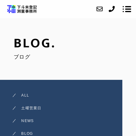
BLOG.
ABOUT
ブログ
SERVICE
CASE
ACCESS
BLOG
ALL
CONTACT
土曜営業日
NEWS
BLOG