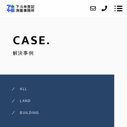
CASE.
ABOUT
解決事例
SERVICE
CASE
ACCESS
BLOG
ALL
CONTACT
LAND
BUILDING